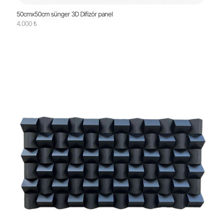
50cmx50cm sünger 3D Difizör panel
4.000
₺