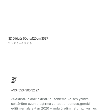
3D Difüzör 60cmx120cm 3537
Fiyat
3.300
₺
–
4.800
₺
aralığı:
3.300 ₺
-
4.800 ₺
+90 (553) 905 32 27
35Akustik olarak akustik düzenleme ve ses yalıtım
sektörüne uzun araştırma ve testler sonucu,gerekli
eğitimleri alaraktan 2020 yılında üretim hattımızı kurmuş