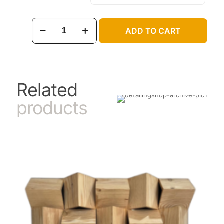
3D
ADD TO CART
Plexi
Diffuser
Panel
104cm-
104cm
adet
Related
products